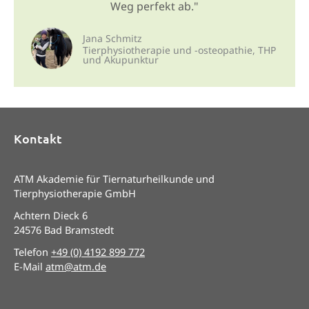
Weg perfekt ab."
Jana Schmitz
Tierphysio­therapie und -osteopathie, THP
und Akupunktur
Kontakt
ATM Akademie für Tiernaturheilkunde und
Tierphysiotherapie GmbH
Achtern Dieck 6
24576 Bad Bramstedt
Telefon
+49 (0) 4192 899 772
E-Mail
atm@atm.de