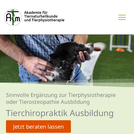
Zum
Inhalt
springen
Sinnvolle Ergänzung zur Tierphysiotherapie
oder Tierosteopathie Ausbildung
Tierchiro­praktik Ausbildung
Jetzt beraten lassen