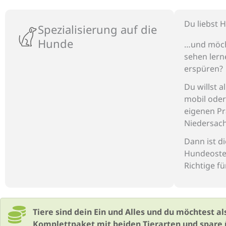
Du liebst H
Spezialisierung auf die
Hunde
…und möch
sehen
lern
erspüren?
Du willst a
mobil ode
eigenen Pr
Niedersach
D
ann ist d
Hundeoste
Richtige fü
Tiere sind dein Ein und Alles und du möchtest 
Komplettpaket mit beiden Tierarten und spare ü