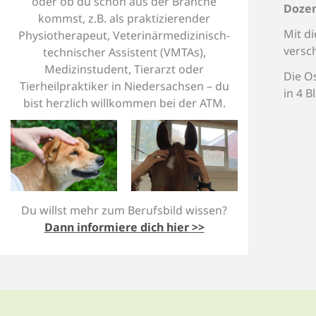
oder ob du schon aus der Branche
Dozen
kommst, z.B. als
praktizierender
Mit di
Physiotherapeut, Veterinärmedizinisch-
versch
technischer Assistent (VMTAs),
Medizinstudent, Tierarzt oder
Die O
Tierheilpraktiker in Niedersachsen – du
in 4 
bist herzlich willkommen bei der ATM.
Du willst mehr zum Berufsbild wissen?
Dann informiere dich hier >>