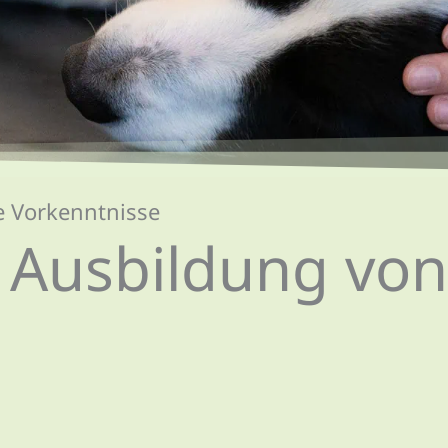
e Vorkenntnisse
e Aus­­bildung v