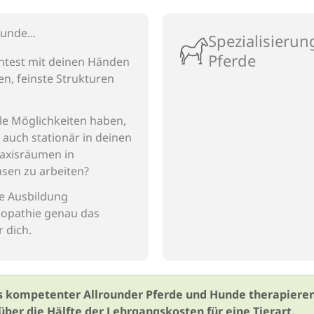
unde...
Spezialisierun
Pferde
test
mit deinen Händen
en
,
feinste Strukturen
lle Möglichkeiten haben,
r auch
stationär in deinen
axisräumen in
sen zu arbeiten
?
ie Ausbildung
opathie genau das
r dich.
als kompetenter Allrounder Pferde und Hunde therapier
ber die Hälfte der Lehrgangskosten für eine Tierart.