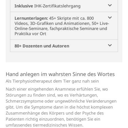
Inklusive
IHK-Zertifikatslehrgang
Lernunterlagen:
45+ Skripte mit ca. 800
Videos, 3D-Grafiken und Animationen, 50+ Live-
Online-Seminare, fachpraktische Seminare und
Praktika vor Ort
80+ Dozenten und Autoren
Qualitätssiegel der
ATM: Staatlich
anerkannte
Einrichtung der
Weiterbildung
Hand anlegen im wahrsten Sinne des Wortes
Als Tierphysio­therapeut dem Tier ganz nah sein
Nach einer eingehenden Anamnese erfühlen Sie, wo
Störungen zu finden sind, wo es Verhärtungen,
Schmerzsymptome oder ungewöhnliche Veränderungen
gibt. Um die Symptome dann in die höchst komplexen
Zusammenhänge des Körpers und der Psyche des
Patienten richtig einzuordnen, benötigen Sie ein
umfassendes tiermedizinisches Wissen.