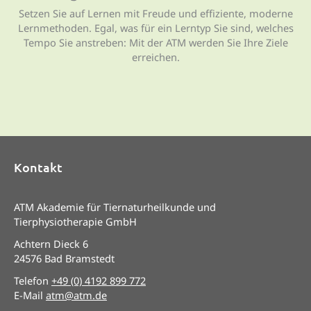
Setzen Sie auf Lernen mit Freude und effiziente, moderne
Lernmethoden. Egal, was für ein Lerntyp Sie sind, welches
Tempo Sie anstreben: Mit der ATM werden Sie Ihre Ziele
erreichen.
Kontakt
ATM Akademie für Tiernaturheilkunde und
Tierphysiotherapie GmbH
Achtern Dieck 6
24576 Bad Bramstedt
Telefon
+49 (0) 4192 899 772
E-Mail
atm@atm.de