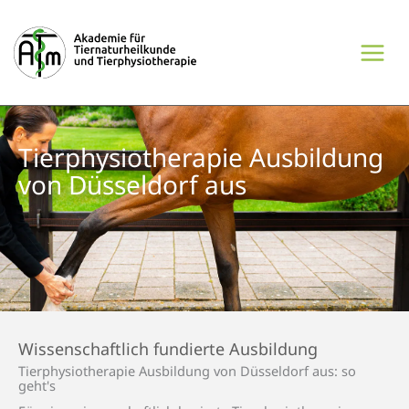
Zum
Inhalt
springen
Tierphysio­therapie Ausbildung
von Düsseldorf aus
Wissenschaftlich fundierte Ausbildung
Tierphysio­therapie Ausbildung von Düsseldorf aus: so
geht's