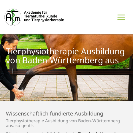
Zum
Inhalt
springen
Tierphysio­therapie Ausbildung
von Baden-Württemberg aus
Wissenschaftlich fundierte Ausbildung
Tierphysio­therapie Ausbildung von Baden-Württemberg
aus: so geht's