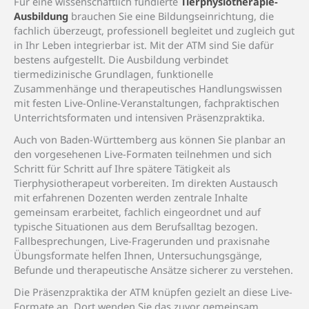
Für eine wissenschaftlich fundierte
Tierphysiotherapie-
Ausbildung
brauchen Sie eine Bildungseinrichtung, die
fachlich überzeugt, professionell begleitet und zugleich gut
in Ihr Leben integrierbar ist. Mit der ATM sind Sie dafür
bestens aufgestellt. Die Ausbildung verbindet
tiermedizinische Grundlagen, funktionelle
Zusammenhänge und therapeutisches Handlungswissen
mit festen Live-Online-Veranstaltungen, fachpraktischen
Unterrichtsformaten und intensiven Präsenzpraktika.
Auch von Baden-Württemberg aus können Sie planbar an
den vorgesehenen Live-Formaten teilnehmen und sich
Schritt für Schritt auf Ihre spätere Tätigkeit als
Tierphysiotherapeut vorbereiten. Im direkten Austausch
mit erfahrenen Dozenten werden zentrale Inhalte
gemeinsam erarbeitet, fachlich eingeordnet und auf
typische Situationen aus dem Berufsalltag bezogen.
Fallbesprechungen, Live-Fragerunden und praxisnahe
Übungsformate helfen Ihnen, Untersuchungsgänge,
Befunde und therapeutische Ansätze sicherer zu verstehen.
Die Präsenzpraktika der ATM knüpfen gezielt an diese Live-
Formate an. Dort wenden Sie das zuvor gemeinsam