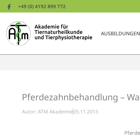
Zum
+49 (0) 4192 899 772
Inhalt
springen
AUSBILDUNGEN
Pferdezahnbehandlung – Wan
Autor:
ATM Akademie
05.11.2013
Pferd