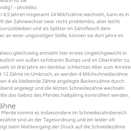
 Wann ist sie
ndig? – pholidito
on 4,5 Jahren insgesamt 24 Milchzähne wechseln, kann es in
uft der Zahnwechsel zwar recht problemlos, aber leicht
urückbleiben und als Splitter im Zahnfleisch dem
er an einer ungünstigen Stelle, können sie dort Jahre im
zu gleichzeitig entsteht hier erstes Ungleichgewicht in
eutlich von außen sichtbaren Bumps und im Oberkiefer zu
s ist drei Jahre ein denkbar schlechtes Alter zum Anreit
samt 12 Zähne im Umbruch, es werden 4 Milchschneidezähne
en 4 als bleibende Zähne angelegte Backenzähne durch.
leibend angelegt und die letzten Schneidezähne wechseln
lte das Gebiss des Pferdes halbjährig kontrolliert werden.
zähne
r Pferde kommt es insbesondere im Schneidezahnbereich
ezähne sind an der Tagesordnung und ein leider oft
teigt beim Mahlvorgang der Druck auf die Schneidezähne