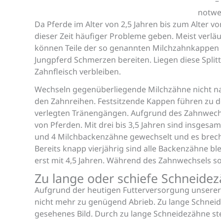
–
notwe
Da Pferde im Alter von 2,5 Jahren bis zum Alter v
dieser Zeit häufiger Probleme geben. Meist verlä
können Teile der so genannten Milchzahnkappen z
Jungpferd Schmerzen bereiten. Liegen diese Splitt
Zahnfleisch verbleiben.
Wechseln gegenüberliegende Milchzähne nicht nahe
den Zahnreihen. Festsitzende Kappen führen zu d
verlegten Tränengängen. Aufgrund des Zahnwechsel
von Pferden. Mit drei bis 3,5 Jahren sind insge
und 4 Milchbackenzähne gewechselt und es brech
Bereits knapp vierjährig sind alle Backenzähne b
erst mit 4,5 Jahren. Während des Zahnwechsels sol
Zu lange oder schiefe Schneide
Aufgrund der heutigen Futterversorgung unsere
nicht mehr zu genügend Abrieb. Zu lange Schneid
gesehenes Bild. Durch zu lange Schneidezähne s