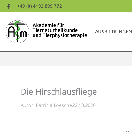
Zum
+49 (0) 4192 899 772
Inhalt
springen
AUSBILDUNGEN
Die Hirschlausfliege
Autor:
Patricia Loesche
22.10.2020