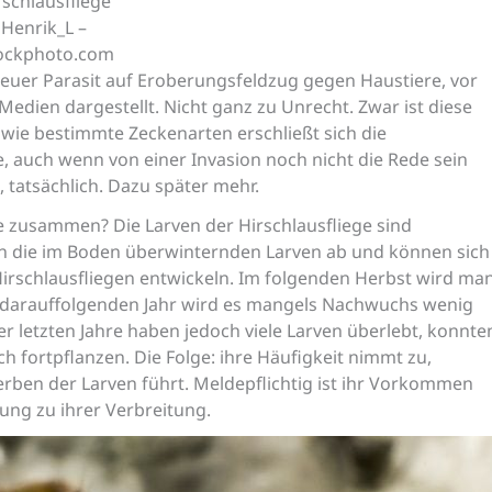
rschlausfliege
Henrik_L –
tockphoto.com
 neuer Parasit auf Eroberungsfeldzug gegen Haustiere, vor
Medien dargestellt. Nicht ganz zu Unrecht. Zwar ist diese
wie bestimmte Zeckenarten erschließt sich die
e, auch wenn von einer Invasion noch nicht die Rede sein
, tatsächlich. Dazu später mehr.
 zusammen? Die Larven der Hirschlausfliege sind
ben die im Boden überwinternden Larven ab und können sich
Hirschlausfliegen entwickeln. Im folgenden Herbst wird ma
 darauffolgenden Jahr wird es mangels Nachwuchs wenig
r letzten Jahre haben jedoch viele Larven überlebt, konnte
 fortpflanzen. Die Folge: ihre Häufigkeit nimmt zu,
erben der Larven führt. Meldepflichtig ist ihr Vorkommen
sung zu ihrer Verbreitung.