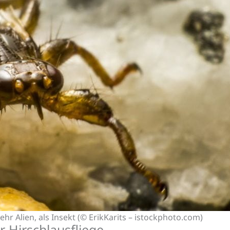
r Alien, als Insekt (© ErikKarits – istockphoto.com)
 Hirschlausfliege