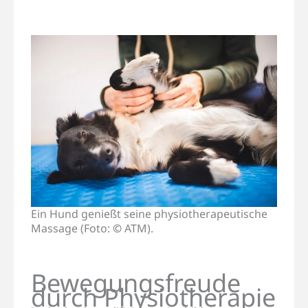
Ein Hund genießt seine physiotherapeutische
Massage (Foto:
©
ATM).
Bewegungsfreude
durch Physiotherapie