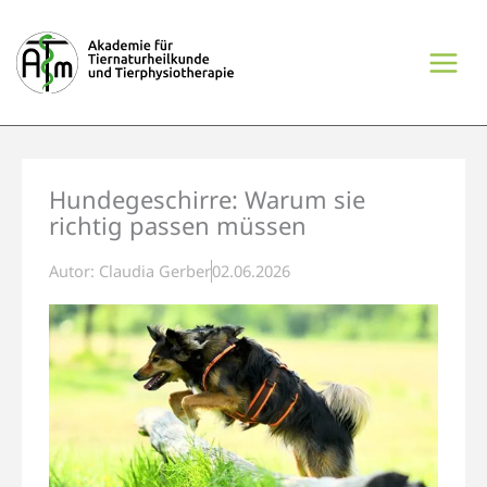
Zum
Inhalt
springen
Hundegeschirre: Warum sie
richtig passen müssen
Autor:
Claudia Gerber
02.06.2026