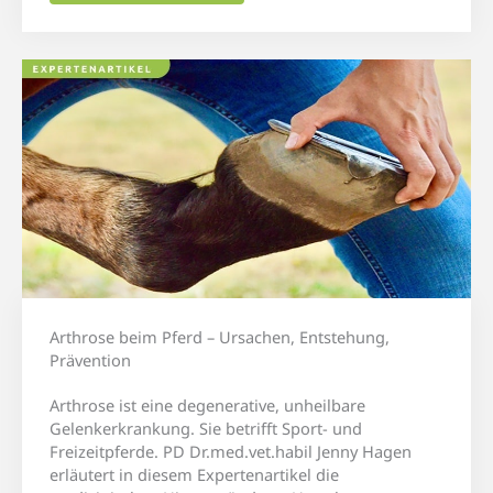
Arthrose beim Pferd – Ursachen, Entstehung,
Prävention
Arthrose ist eine degenerative, unheilbare
Gelenkerkrankung. Sie betrifft Sport- und
Freizeitpferde. PD Dr.med.vet.habil Jenny Hagen
erläutert in diesem Expertenartikel die