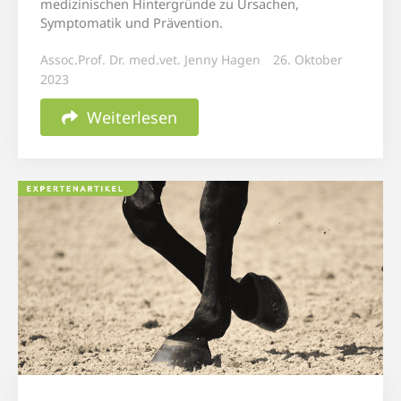
medizinischen Hintergründe zu Ursachen,
Symptomatik und Prävention.
Assoc.Prof. Dr. med.vet. Jenny Hagen
26. Oktober
2023
Weiterlesen